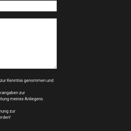
zur Kenntnis genommen und
arangaben zur
itung meines Anliegens
mung zur
rden!