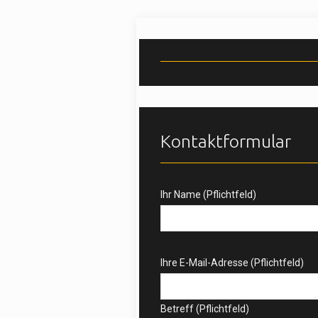
Kontaktformular
Ihr Name (Pflichtfeld)
Bitte
lasse
Bitte
Ihre E-Mail-Adresse (Pflichtfeld)
dieses
lasse
Feld
dieses
leer.
Feld
Betreff (Pflichtfeld)